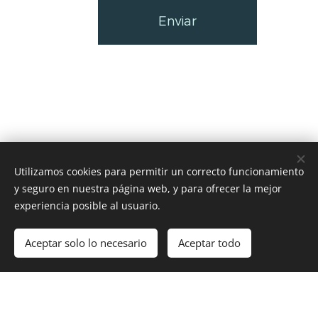
Enviar
Utilizamos cookies para permitir un correcto funcionamiento
y seguro en nuestra página web, y para ofrecer la mejor
www.carpasypabellones.com
experiencia posible al usuario.
GRUPO EMPRESARIAL GP SAS - INFO (57) 3212147793 BOGOTA
COLOMBIA
Aceptar solo lo necesario
Aceptar todo
Cookies
GP Arquitectura e Ingeniería S.A.S. es una empresa colombiana
especializada en soluciones de ingeniería industrial, cubrimientos
industriales, carpas, hangares, ecobodegas, estructuras metálicas, obras
civiles, arquitectura e ingeniería integral para sectores como industria,