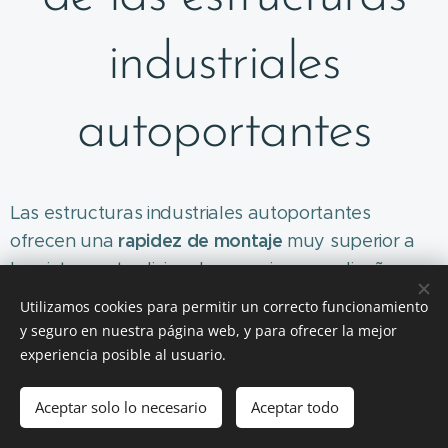
industriales
autoportantes
Las estructuras industriales autoportantes
rapidez de montaje
ofrecen una
muy superior a
los sistemas tradicionales, gracias a un diseño
modular y a la prefabricación de componentes.
Utilizamos cookies para permitir un correcto funcionamiento
Esto reduce tiempos de obra, minimiza
y seguro en nuestra página web, y para ofrecer la mejor
interferencias con la operación diaria y permite
experiencia posible al usuario.
planificar fases de instalación altamente eficientes.
flexibilidad para ampliaciones futuras
Aceptar solo lo necesario
Aceptar todo
La
es otra
ventaja clave: la geometría y los nudos