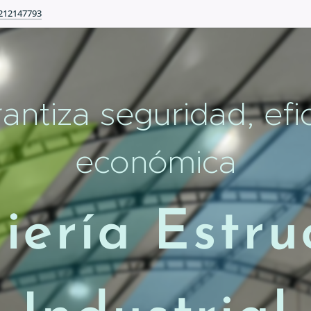
212147793
antiza seguridad, efic
económica
iería Estru