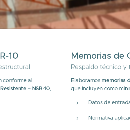
SR-10
Memorias de C
structural
Respaldo técnico y t
memorias de
n conforme al
Elaboramos
Resistente – NSR-10
,
que incluyen como míni
Datos de entrada 
Normativa aplic