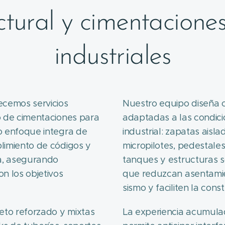
uctural y cimentacione
industriales
cemos servicios
Nuestro equipo diseña c
ño de cimentaciones para
adaptadas a las condic
ro enfoque integra de
industrial: zapatas aisl
plimiento de códigos y
micropilotes, pedestale
va, asegurando
tanques y estructuras s
on los objetivos
que reduzcan asentamie
sismo y faciliten la con
eto reforzado y mixtas
La experiencia acumulad