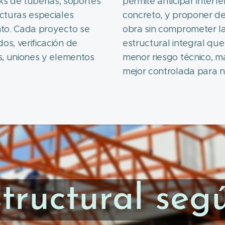
cks de tuberías, soportes
permite anticipar interf
ucturas especiales
concreto, y proponer det
nto. Cada proyecto se
obra sin comprometer la
os, verificación de
estructural integral que
es, uniones y elementos
menor riesgo técnico, ma
mejor controlada para nu
tructural se